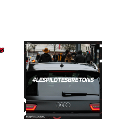
 LPB
Sticker Pare-Brise
Hashtag – LPB
10,00
€
–
11,50
€
Choix des options