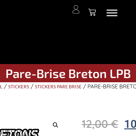
Pare-Brise Breton LPB
/
/
/ PARE-BRISE BRET
L
STICKERS
STICKERS PARE BRISE
12,00
€
1